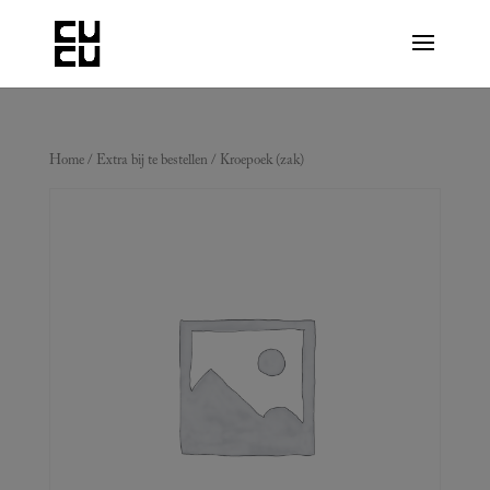
Home
/
Extra bij te bestellen
/ Kroepoek (zak)