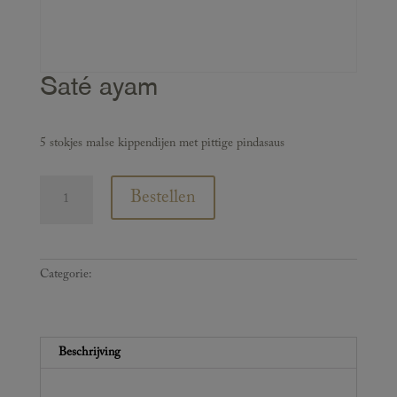
Saté ayam
€
11,00
5 stokjes malse kippendijen met pittige pindasaus
Saté
Bestellen
ayam
aantal
Categorie:
Extra bij te bestellen
Beschrijving