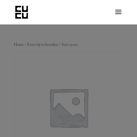
Home
/
Extra bij te bestellen
/ Saté ayam