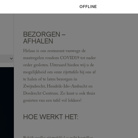
OFFLINE
BEZORGEN –
AFHALEN
Helaas is ons restaurant vanwege de
maatregelen rondom COVID19 tot nader
order gesloten. Uiteraard bieden wij u de
mogelijkheid om onze rijsttafels bij ons af
te halen of te laten bezorgen in
Zwijndrecht, Hendrik-Ido-Ambacht en
Dordrecht Centrum. Zo kunt u ook thuis
genieten van een tafel vol lekkers!
HOE WERKT HET: