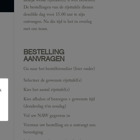
Bekijk welke rijsttafel(s) u wilt bestellen.
De bestellingen van de rijsttafels dienen
dezelfde dag voor 15.00 uur te zijn
ontvangen. Na die tijd is het in overleg
met ons team.
BESTELLING
AANVRAGEN
Ga naar het bestelformulier (hier onder)
Selecteer de gewenste rijsttafel(s)
k
Kies het aantal rijsttafel(s)
Kies afhalen of bezorgen + gewenste tijd
(donderdag t/m zondag)
Vul uw NAW gegevens in
Verstuur uw bestelling en u ontvangt een
bevestiging