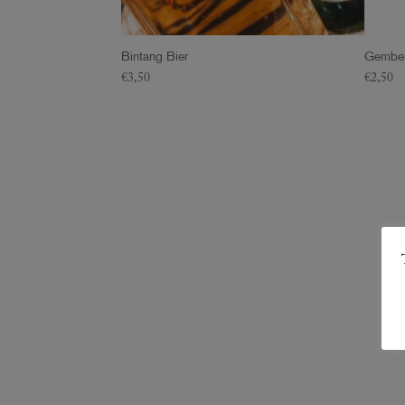
Bintang Bier
Gember
€
3,50
€
2,50