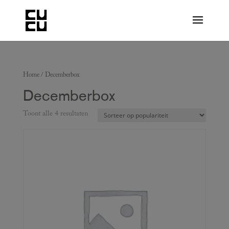
Home
/ Decemberbox
Decemberbox
Toont alle 4 resultaten